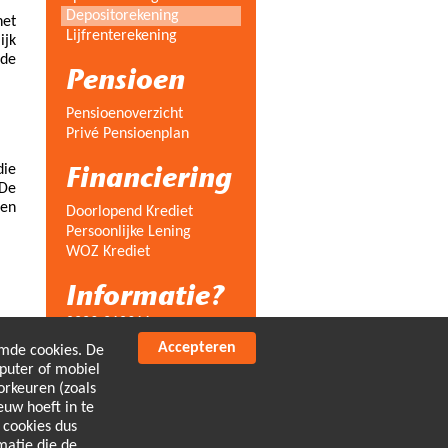
Depositorekening
het
Lijfrenterekening
ijk
 de
Pensioen
Pensioenoverzicht
Privé Pensioenplan
Financiering
die
 De
 en
Doorlopend Krediet
Persoonlijke Lening
WOZ Krediet
Informatie?
0229-210911
info@finaned.nl
Accepteren
mde cookies. De
mputer of mobiel
Noorderstraat 24
1621 HV HOORN
orkeuren (zoals
euw hoeft in te
FinaNed, uw eigen
 cookies dus
financieel adviseur,
matie die de