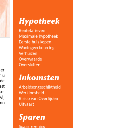
Hypotheek
Rentetarieven
Maximale hypotheek
Eerste huis kopen
Woningverbetering
Verhuizen
Overwaarde
Oversluiten
ier
Inkomsten
r u
 de
est
Arbeidsongeschiktheid
sel
Werkloosheid
wij
Risico van Overlijden
ren
Uitvaart
Sparen
Spaarrekening