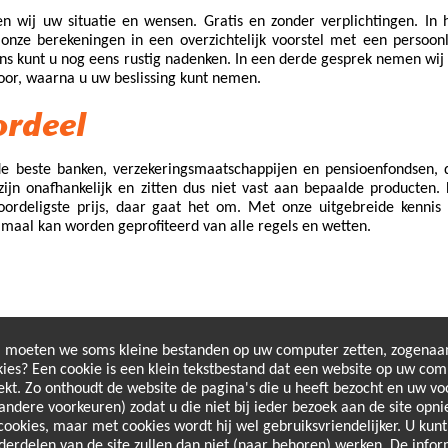
en wij uw situatie en wensen. Gratis en zonder verplichtingen. In 
nze berekeningen in een overzichtelijk voorstel met een persoonl
ens kunt u nog eens rustig nadenken. In een derde gesprek nemen wij
oor, waarna u uw beslissing kunt nemen.
ordeel
 beste banken, verzekeringsmaatschappijen en pensioenfondsen, 
zijn onafhankelijk en zitten dus niet vast aan bepaalde producten.
oordeligste prijs, daar gaat het om. Met onze uitgebreide kennis
imaal kan worden geprofiteerd van alle regels en wetten.
, moeten we soms kleine bestanden op uw computer zetten, zogenaa
kies? Een cookie is een klein tekstbestand dat een website op uw co
ekt. Zo onthoudt de website de pagina's die u heeft bezocht en uw vo
andere voorkeuren) zodat u die niet bij ieder bezoek aan de site opni
ookies, maar met cookies wordt hij wel gebruiksvriendelijker. U kunt
rdelen van de site zullen dan niet (naar behoren) werken. De infor