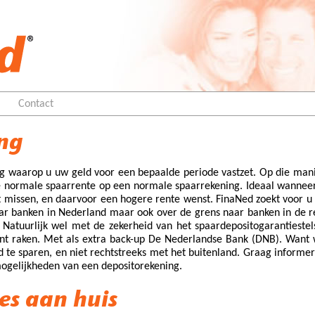
Contact
ng
ng waarop u uw geld voor een bepaalde periode vastzet. Op die man
e normale spaarrente op een normale spaarrekening. Ideaal wannee
 missen, en daarvoor een hogere rente wenst. FinaNed zoekt voor u
aar banken in Nederland maar ook over de grens naar banken in de r
 Natuurlijk wel met de zekerheid van het spaardepositogarantiestel
unt raken. Met als extra back-up De Nederlandse Bank (DNB). Want 
 te sparen, en niet rechtstreeks met het buitenland. Graag informe
 mogelijkheden van een depositorekening.
es aan huis