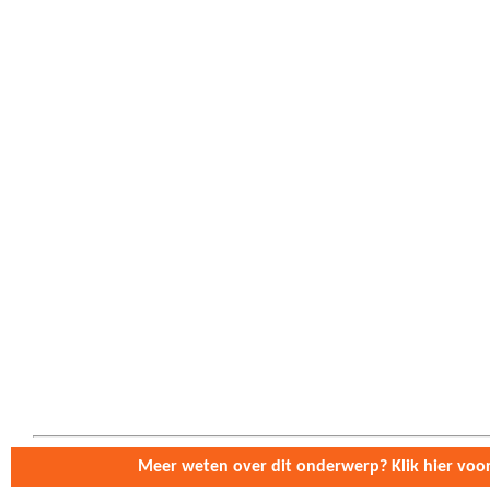
De woordenlijst is nog onder constru
Meer weten over dit onderwerp? Klik hier voor 