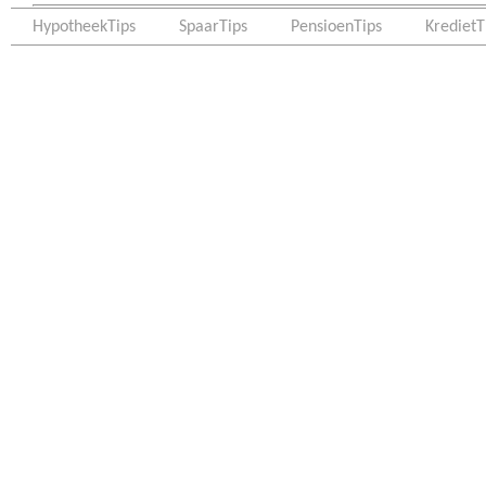
HypotheekTips
SpaarTips
PensioenTips
KredietT