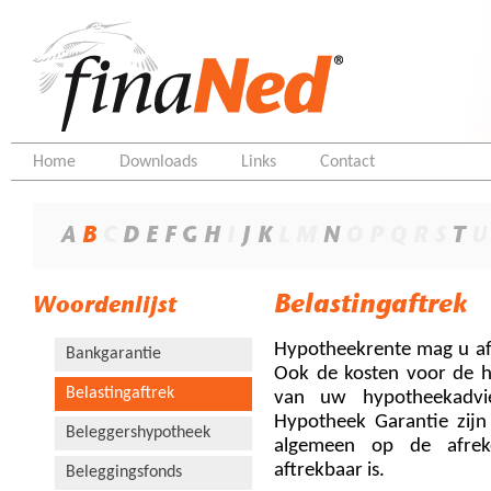
Home
Downloads
Links
Contact
A
B
C
D
E
F
G
H
I
J
K
L
M
N
O
P
Q
R
S
T
U
Belastingaftrek
Woordenlijst
Hypotheekrente mag u af
Bankgarantie
Ook de kosten voor de h
Belastingaftrek
van uw hypotheekadvi
Hypotheek Garantie zijn 
Beleggershypotheek
algemeen op de afrek
aftrekbaar is.
Beleggingsfonds