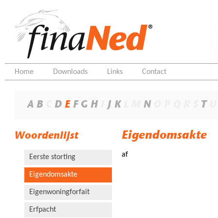
Home
Downloads
Links
Contact
A
B
C
D
E
F
G
H
I
J
K
L
M
N
O
P
Q
R
S
T
U
Eigendomsakte
Woordenlijst
af
Eerste storting
Eigendomsakte
Eigenwoningforfait
Erfpacht